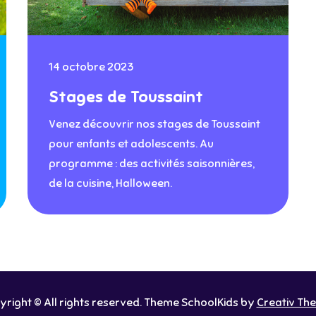
14 octobre 2023
Stages de Toussaint
Venez découvrir nos stages de Toussaint
pour enfants et adolescents. Au
programme : des activités saisonnières,
de la cuisine, Halloween.
right © All rights reserved. Theme SchoolKids by
Creativ Th