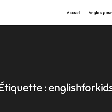
Accueil
Anglais pour
Étiquette :
englishforkid