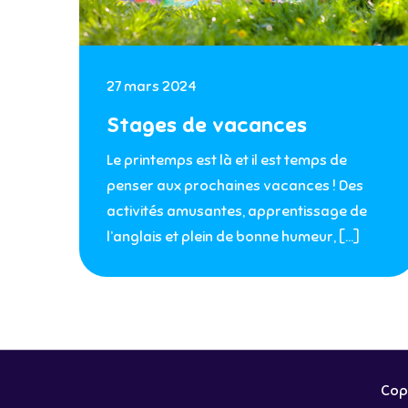
27 mars 2024
Stages de vacances
Le printemps est là et il est temps de
penser aux prochaines vacances ! Des
activités amusantes, apprentissage de
l’anglais et plein de bonne humeur, […]
Copy